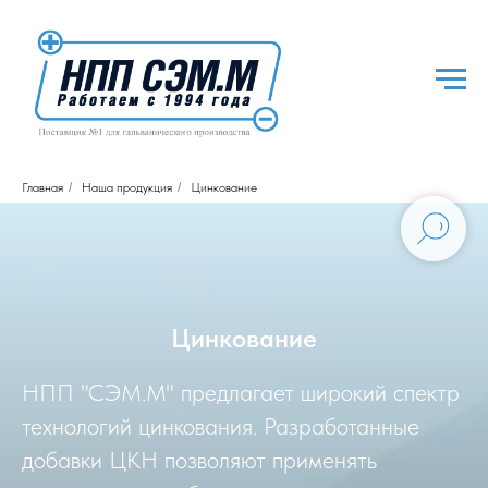
Главная
/
Наша продукция
/
Цинкование
Цинкование
НПП "СЭМ.М" предлагает широкий спектр
технологий цинкования. Разработанные
добавки ЦКН позволяют применять