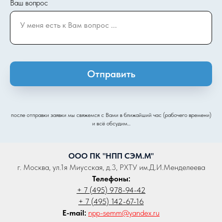
Ваш вопрос
Отправить
после отправки заявки мы свяжемся с Вами в ближайший час (рабочего времени)
и всё обсудим...
ООО ПК "НПП СЭМ.М"
г. Москва, ул.1я Миусская, д.3, РХТУ им.Д.И.Менделеева
Телефоны:
+ 7 (495) 978-94-42
+ 7 (495) 142-67-16
E-mail:
npp-semm@yandex.ru