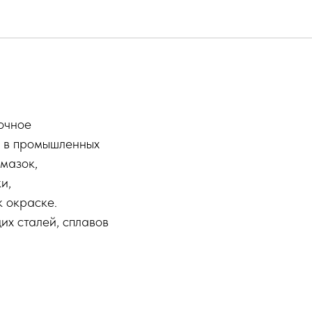
очное
 в промышленных
мазок,
и,
к окраске.
их сталей, сплавов